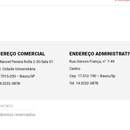
DEREÇO COMERCIAL
ENDEREÇO ADMINISTRAT
Rua Gerson França, n° 7-49
anoel Pereira Rolla 2-30 Sala 01
Centro
N. Cidade Universitária
Cep: 17.012-190 – Bauru/Sp
17015-200 – Bauru/SP
Tel: 14.3232-3878
14.3232-3878
ONTATO
direitos reservados